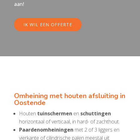
aan!
IK WIL EEN OFFERTE
Omheining met houten afsluiting in
Oostende
Houten
tuinschermen
en
schuttingen
horizontaal of verticaal, in hard- of zachthout.
Paardenomheiningen
met 2 of 3 liggers en
vierkante of cilindrische palen meestal uit